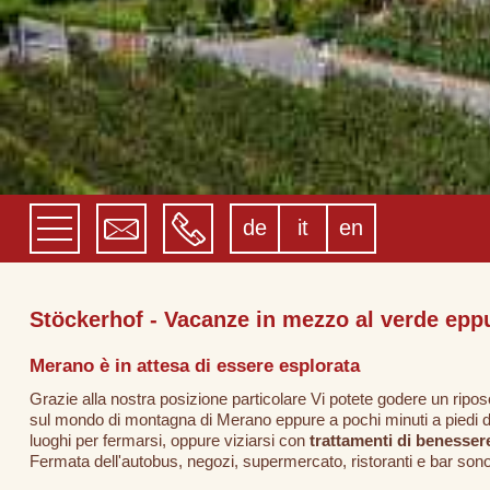
de
it
en
Stöckerhof - Vacanze in mezzo al verde eppu
Merano è in attesa di essere esplorata
Grazie alla nostra posizione particolare Vi potete godere un ripos
sul mondo di montagna di Merano eppure a pochi minuti a piedi da
luoghi per fermarsi, oppure viziarsi con
trattamenti di benesser
Fermata dell'autobus, negozi, supermercato, ristoranti e bar sono r